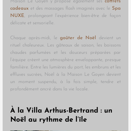
Maison Le Goyen
y propose également ses
coffrets
cadeaux
et des massages flash imaginés avec
le
Spa
NUXE
, prolongeant l’expérience bien-être de façon
délicate et sensorielle.
Chaque après-midi, le
goûter de Noël
devient un
rituel chaleureux. Les gâteaux de saison, les boissons
chaudes parfumées et les douceurs préparées par
l’équipe créent une atmosphère enveloppante, presque
familière. Entre les lumières du port, les embruns et les
effluves sucrées, Noël à la Maison Le Goyen devient
un moment suspendu, à la fois simple, tendre et
profondément ancré dans la vie locale.
À la Villa Arthus-Bertrand : un
Noël au rythme de l’île