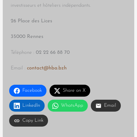
investisseurs et hôteliers indépendants.
26 Place des Lices
35000 Rennes
Téléphone :
02 22 66 88 70
Email :
contact@hba.bzh
Facebook
Share on X
LinkedIn
WhatsApp
Email
Copy Link