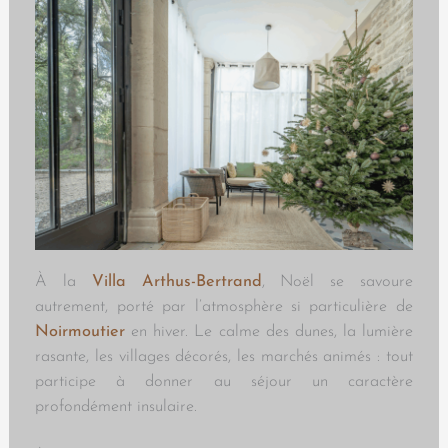
À la
Villa Arthus-Bertrand
, Noël se savoure
autrement, porté par l’atmosphère si particulière de
Noirmoutier
en hiver. Le calme des dunes, la lumière
rasante, les villages décorés, les marchés animés : tout
participe à donner au séjour un caractère
profondément insulaire.