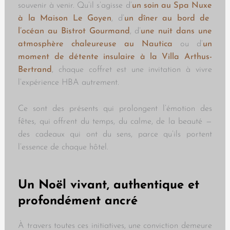
souvenir à venir. Qu’il s’agisse d’
un
soin au Spa Nuxe
à la Maison Le Goyen
, d’
un
dîner au bord de
l’océan au Bistrot Gourmand
, d’
une nuit dans une
atmosphère chaleureuse au Nautica
ou d’
un
moment de détente insulaire à la Villa Arthus-
Bertrand
, chaque coffret est une invitation à vivre
l’expérience HBA autrement.
Ce sont des présents qui prolongent l’émotion des
fêtes, qui offrent du temps, du calme, de la beauté —
des cadeaux qui ont du sens, parce qu’ils portent
l’essence de chaque hôtel.
Un Noël vivant, authentique et
profondément ancré
À travers toutes ces initiatives, une conviction demeure